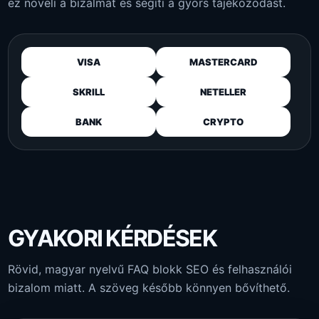
ez növeli a bizalmat és segíti a gyors tájékozódást.
VISA
MASTERCARD
SKRILL
NETELLER
BANK
CRYPTO
GYAKORI KÉRDÉSEK
Rövid, magyar nyelvű FAQ blokk SEO és felhasználói
bizalom miatt. A szöveg később könnyen bővíthető.