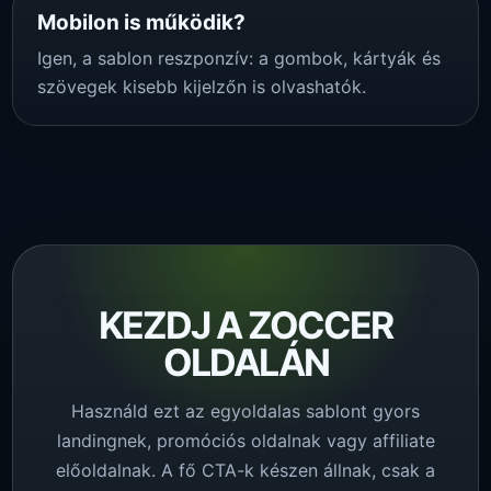
Mobilon is működik?
Igen, a sablon reszponzív: a gombok, kártyák és
szövegek kisebb kijelzőn is olvashatók.
KEZDJ A ZOCCER
OLDALÁN
Használd ezt az egyoldalas sablont gyors
landingnek, promóciós oldalnak vagy affiliate
előoldalnak. A fő CTA-k készen állnak, csak a