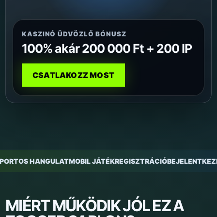
KASZINÓ ÜDVÖZLŐ BÓNUSZ
100% akár 200 000 Ft + 200 IP
CSATLAKOZZ MOST
RTOS HANGULAT
MOBIL JÁTÉK
REGISZTRÁCIÓ
BEJELENTKEZÉS
MIÉRT MŰKÖDIK JÓL EZ A