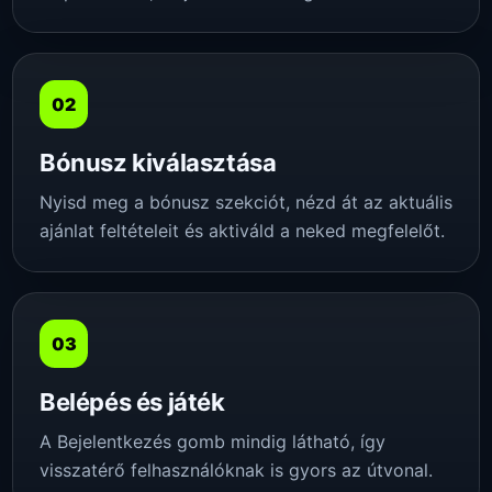
Bónusz kiválasztása
Nyisd meg a bónusz szekciót, nézd át az aktuális
ajánlat feltételeit és aktiváld a neked megfelelőt.
Belépés és játék
A Bejelentkezés gomb mindig látható, így
visszatérő felhasználóknak is gyors az útvonal.