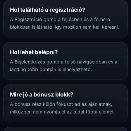
Hol található a regisztráció?
A Regisztráció gomb a fejlécben és a fő hero
blokkban is látható, így mobilon sem kell keresni.
Hol lehet belépni?
A Bejelentkezés gomb a felső navigációban és a
landing több pontján is elhelyezhető.
Mire jó a bónusz blokk?
A bónusz rész külön fókuszt ad az ajánlatnak,
miközben nem nyomja el az oldal többi elemét.