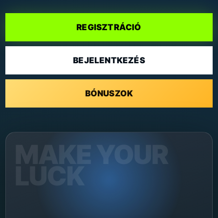
REGISZTRÁCIÓ
BEJELENTKEZÉS
BÓNUSZOK